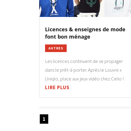
Licences & enseignes de mode
font bon ménage
AUTRES
Les licences continuent de se propager
dans le prêt-à-porter. Après le Louvre x
Uniqlo, place aux jeux vidéo chez Celio !
LIRE PLUS
1